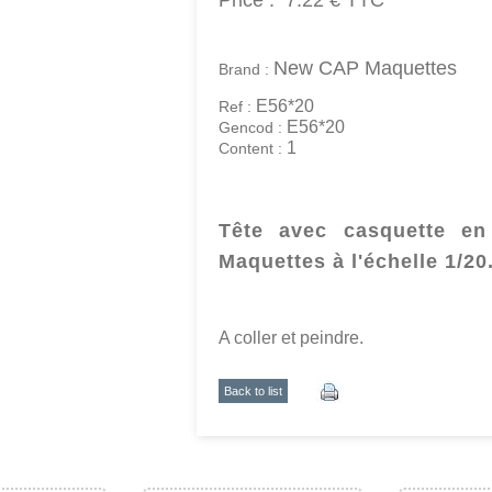
Price :
7.22 €
TTC
New CAP Maquettes
Brand :
E56*20
Ref :
E56*20
Gencod :
1
Content :
Tête avec casquette e
Maquettes à l'échelle 1/20
A coller et peindre.
Back to list