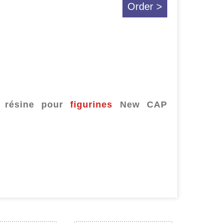
Order >
n résine pour
figurines
New CAP
.