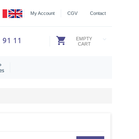
My Account
CGV
Contact
3 91 11
EMPTY
CART
P
es