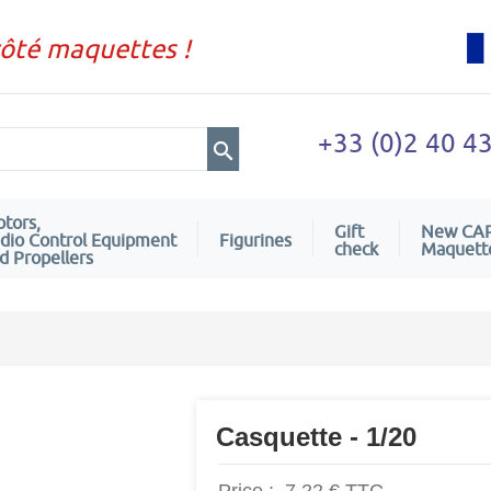
côté maquettes !
+33 (0)2 40 4
tors,
Gift
New CA
dio Control Equipment
Figurines
check
Maquett
d Propellers
Casquette - 1/20