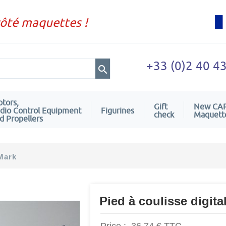
côté maquettes !
+33 (0)2 40 4
tors,
Gift
New CA
dio Control Equipment
Figurines
check
Maquett
d Propellers
Mark
Pied à coulisse digita