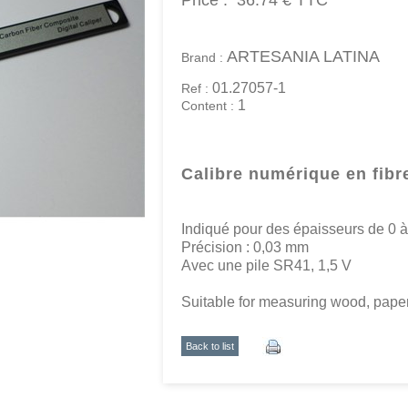
Price :
36.74 €
TTC
ARTESANIA LATINA
Brand :
01.27057-1
Ref :
1
Content :
Calibre numérique en fibr
Indiqué pour des épaisseurs de 0
Précision : 0,03 mm
Avec une pile SR41, 1,5 V
Suitable for measuring wood, paper
Back to list