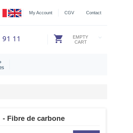
My Account
CGV
Contact
3 91 11
EMPTY
CART
P
es
l - Fibre de carbone