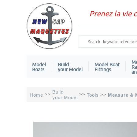
Prenez la vie 
Mo
Model
Build
Model Boat
Ra
Boats
your Model
Fittings
an
Build
>>
>>
>>
Home
Tools
Measure & 
your Model