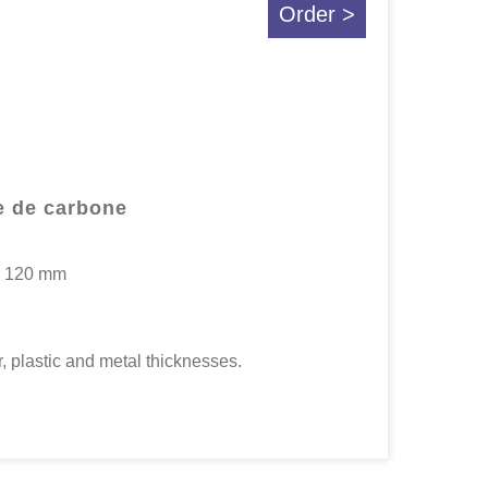
Order >
e de carbone
 à 120 mm
, plastic and metal thicknesses.