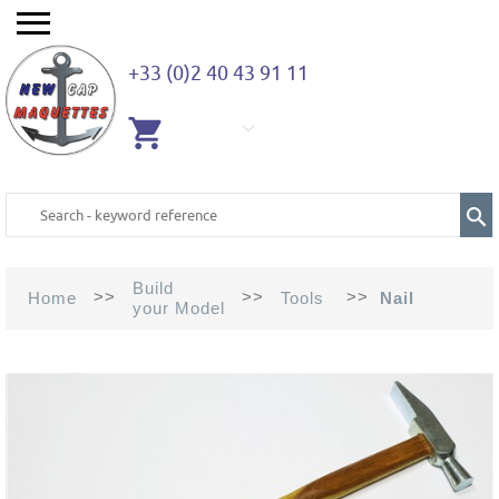
+33 (0)2 40 43 91 11
EMPTY
CART
Build
>>
>>
>>
Home
Tools
Nail
your Model