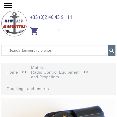
+33 (0)2 40 43 91 11
EMPTY
CART
Motors,
>>
>>
Home
Radio Control Equipment
and Propellers
Couplings and Inserts