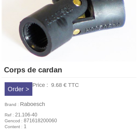
Corps de cardan
Price :
9.68 €
TTC
Order >
Raboesch
Brand :
21.106-40
Ref :
871618200060
Gencod :
1
Content :